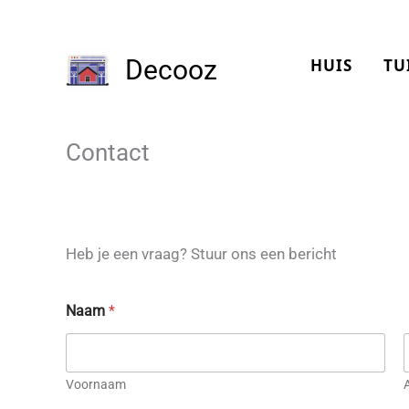
Ga
naar
Decooz
de
HUIS
TU
inhoud
Contact
Heb je een vraag? Stuur ons een bericht
Naam
*
Voornaam